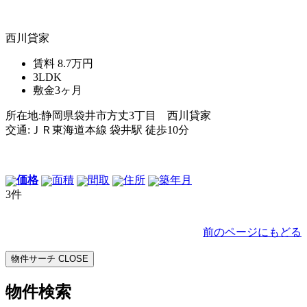
西川貸家
賃料
8.7万円
3LDK
敷金
3ヶ月
所在地:静岡県袋井市方丈3丁目 西川貸家
交通:ＪＲ東海道本線 袋井駅 徒歩10分
価格
面積
間取
住所
築年月
3件
前のページにもどる
物件サーチ
CLOSE
物件検索