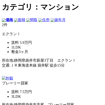
カテゴリ：マンション
価格
面積
間取
住所
築年月
2件
エクランⅠ
賃料
5.9万円
1LDK
敷金
3ヶ月
所在地:静岡県袋井市新屋3丁目 エクランⅠ
交通:ＪＲ東海道本線 袋井駅 徒歩15分
プレーリー貸家
賃料
7.5万円
3LDK
所在地:静岡県袋井市高尾 プレーリー貸家