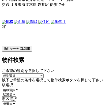
交通:ＪＲ東海道本線 袋井駅 徒歩17分
価格
面積
間取
住所
築年月
2件
物件サーチ
CLOSE
物件検索
ご希望の種別を選択して下さい
以下ご希望の条件を選択して物件検索ボタンを押して下さい
駅選択
市区選択