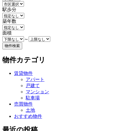
駅歩分
築年数
面積
～
物件カテゴリ
賃貸物件
アパート
戸建て
マンション
駐車場
売買物件
土地
おすすめ物件
最近の投稿